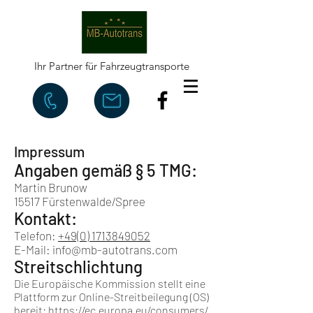
Ihr Partner für Fahrzeugtransporte
Impressum
Angaben gemäß § 5 TMG:
Martin Brunow
15517 Fürstenwalde/Spree
Kontakt:
Telefon:
+49(0) 1713849052
E-Mail: info@mb-autotrans.com
Streitschlichtung
Die Europäische Kommission stellt eine
Plattform zur Online-Streitbeilegung (OS)
bereit:
https://ec.europa.eu/consumers/