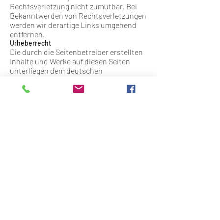
Rechtsverletzung nicht zumutbar. Bei
Bekanntwerden von Rechtsverletzungen
werden wir derartige Links umgehend
entfernen.
Urheberrecht
Die durch die Seitenbetreiber erstellten
Inhalte und Werke auf diesen Seiten
unterliegen dem deutschen
Urheberrecht. Die Vervielfältigung,
Bearbeitung, Verbreitung und jede Art
der Verwertung außerhalb der Grenzen
des Urheberrechtes bedürfen der
schriftlichen Zustimmung des jeweiligen
Autors bzw. Erstellers. Downloads und
Kopien dieser Seite sind nur für den
privaten, nicht kommerziellen Gebrauch
gestattet.
Soweit die Inhalte auf dieser Seite nicht
vom Betreiber erstellt wurden, werden
die Urheberrechte Dritter beachtet.
Insbesondere werden Inhalte Dritter als
solche gekennzeichnet. Sollten Sie
trotzdem auf eine
Urheberrechtsverletzung aufmerksam